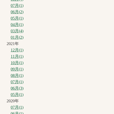
07月(1)
06月(2)
05月(1)
04月(1)
03月(4)
01月(2)
2021年
12月(1)
11月(1)
10月(1)
09月(1)
08月(1)
07月(1)
06月(3)
05月(1)
2020年
07月(1)
06月(1)