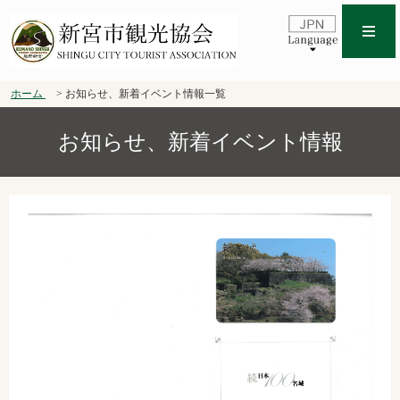
ホーム
お知らせ、新着イベント情報一覧
お知らせ、新着イベント情報