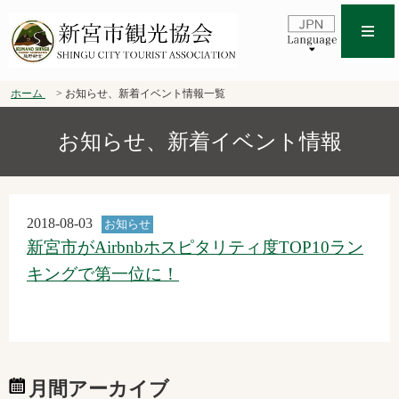
ホーム
お知らせ、新着イベント情報一覧
お知らせ、新着イベント情報
2018-08-03
お知らせ
新宮市がAirbnbホスピタリティ度TOP10ラン
キングで第一位に！
月間アーカイブ