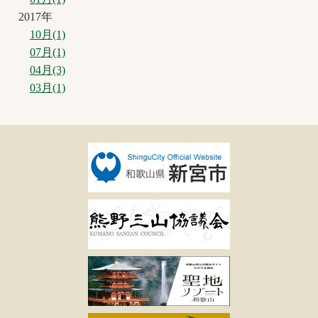
2017年
10月(1)
07月(1)
04月(3)
03月(1)