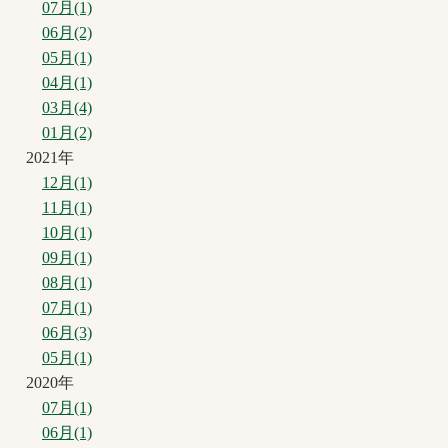
07月(1)
06月(2)
05月(1)
04月(1)
03月(4)
01月(2)
2021年
12月(1)
11月(1)
10月(1)
09月(1)
08月(1)
07月(1)
06月(3)
05月(1)
2020年
07月(1)
06月(1)