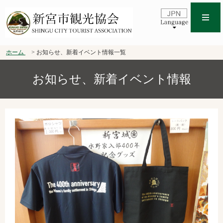
ホーム
お知らせ、新着イベント情報一覧
お知らせ、新着イベント情報