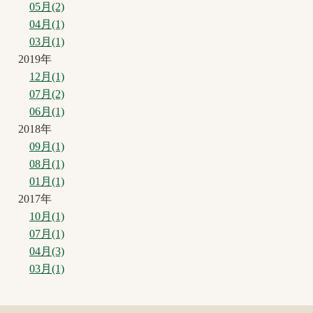
05月(2)
04月(1)
03月(1)
2019年
12月(1)
07月(2)
06月(1)
2018年
09月(1)
08月(1)
01月(1)
2017年
10月(1)
07月(1)
04月(3)
03月(1)