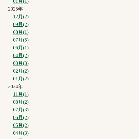
01月(1)
2025年
12月(2)
09月(2)
08月(1)
07月(5)
06月(1)
04月(2)
03月(3)
02月(2)
01月(2)
2024年
11月(1)
08月(2)
07月(3)
06月(2)
05月(2)
04月(3)