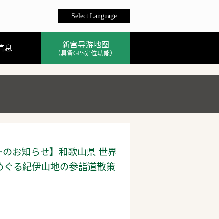
Select Language
新宫导游地图
信息
（具备GPS定位功能）
ーのお知らせ】和歌山県 世界
めぐる紀伊山地の参詣道散策