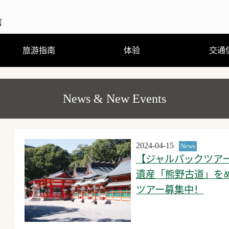
旅游指南
体验
交通
观光、娱乐、温泉
住宿
饮食
购物
节庆活动
旅游咨询
观光手册及地图（PDF）
行程体验
跟随导游走访当地街道
熊野曼茶罗图详解
穿着浴衣散步去
刨冰真有趣
（GPS路线导游）
News & New Events
2024-04-15
News
【ジャルパックツア
遺産「熊野古道」を
ツアー募集中！