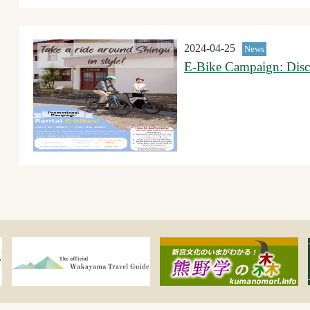
2024-04-25
News
E-Bike Campaign: Disc