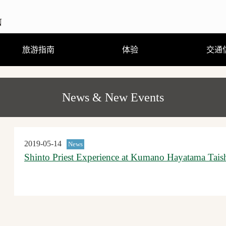
旅游指南
体验
交通
观光、娱乐、温泉
住宿
饮食
购物
节庆活动
旅游咨询
观光手册及地图（PDF）
行程体验
跟随导游走访当地街道
熊野曼茶罗图详解
穿着浴衣散步去
刨冰真有趣
（GPS路线导游）
News & New Events
2019-05-14
News
Shinto Priest Experience at Kumano Hayatama Tais