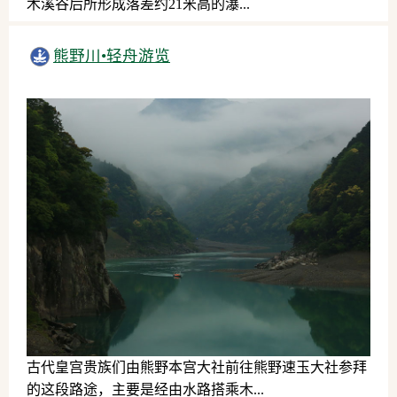
木溪谷后所形成落差约21米高的瀑...
自然
熊野川•轻舟游览
古代皇宫贵族们由熊野本宫大社前往熊野速玉大社参拜
的这段路途，主要是经由水路搭乘木...