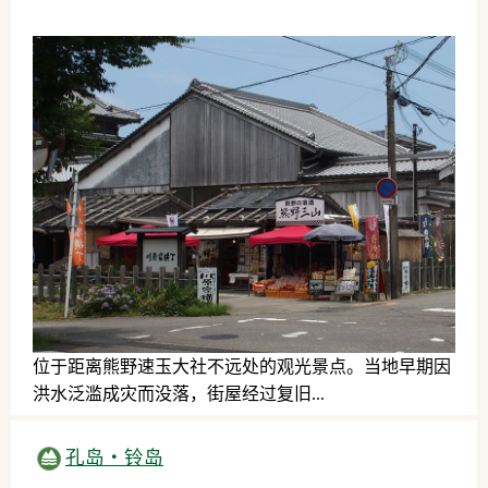
位于距离熊野速玉大社不远处的观光景点。当地早期因
洪水泛滥成灾而没落，街屋经过复旧...
历史文化
孔岛・铃岛