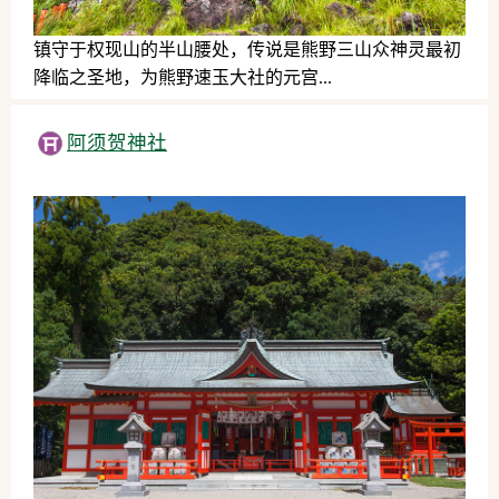
镇守于权现山的半山腰处，传说是熊野三山众神灵最初
降临之圣地，为熊野速玉大社的元宫...
历史文化
阿须贺神社