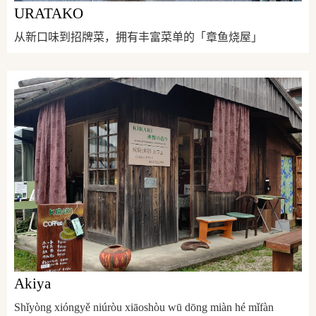
URATAKO
从新口味到招牌菜，拥有丰富菜单的「章鱼烧屋」
Akiya
Shǐyòng xióngyě niúròu xiāoshòu wū dōng miàn hé mǐfàn