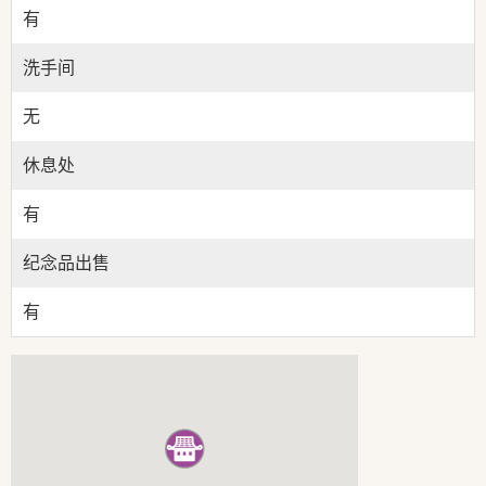
有
洗手间
无
休息处
有
纪念品出售
有