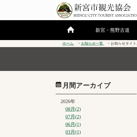
新宮・熊野古道
ホーム
お知らせ一覧
お知らせタイト
世界遺産のまち 新宮
熊野三山
熊野古道
新宮モダン
月間アーカイブ
2026年
08月(2)
07月(2)
06月(1)
03月(1)