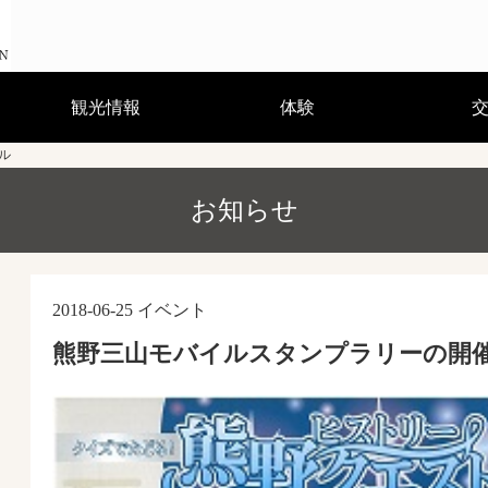
観光情報
体験
ル
見る・遊ぶ・温泉
宿泊
お食事
お買物
祭り・イベント
観光案内所・観光ガイド
観光パンフレット・マップ
体験コース
ガイドと歩くまち歩き
熊野曼荼羅絵解き
浴衣で散歩
かき氷サプライズ
グルメ編
歩き方編
キャラ弁教室開催中
体験記：グルメ・アクティビ
体験記：熊野古道の歩き方
(GPS対応ルートガイド)
お知らせ
ティ
2018-06-25
イベント
熊野三山モバイルスタンプラリーの開