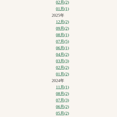
02月(2)
01月(1)
2025年
12月(2)
09月(2)
08月(1)
07月(5)
06月(1)
04月(2)
03月(3)
02月(2)
01月(2)
2024年
11月(1)
08月(2)
07月(3)
06月(2)
05月(2)