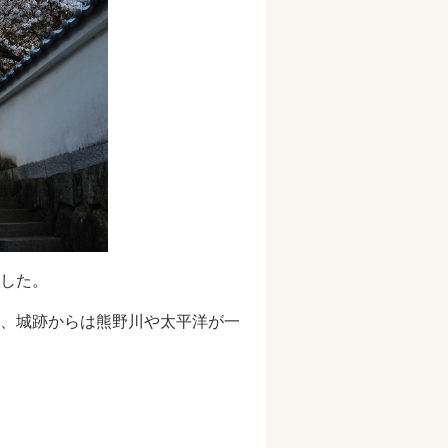
した。
、城跡からは熊野川や太平洋が一