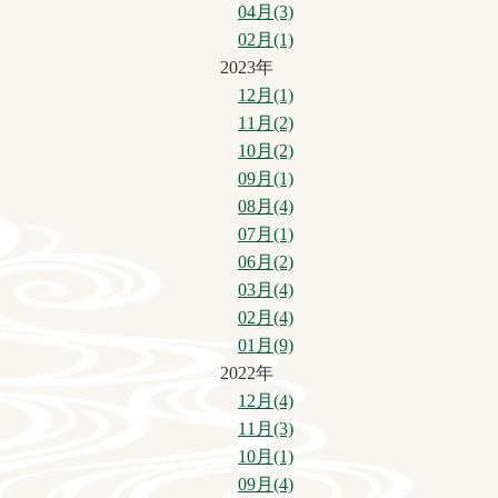
04月(3)
02月(1)
2023年
12月(1)
11月(2)
10月(2)
09月(1)
08月(4)
07月(1)
06月(2)
03月(4)
02月(4)
01月(9)
2022年
12月(4)
11月(3)
10月(1)
09月(4)