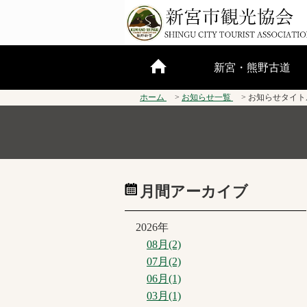
新宮・熊野古道
ホーム
お知らせ一覧
お知らせタイト
世界遺産のまち 新宮
熊野三山
熊野古道
新宮モダン
月間アーカイブ
2026年
08月(2)
07月(2)
06月(1)
03月(1)