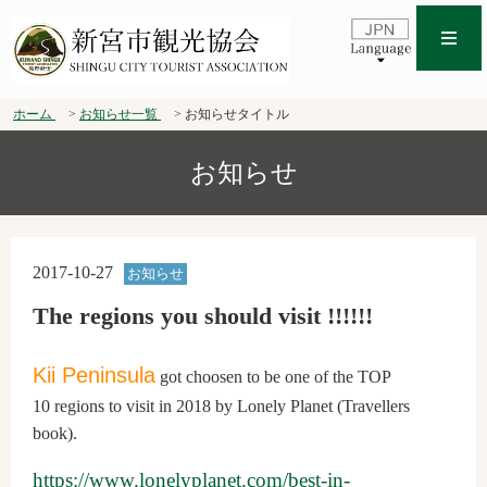
ホーム
お知らせ一覧
お知らせタイトル
お知らせ
2017-10-27
お知らせ
The regions you should visit !!!!!!
Kii Peninsula
got choosen to be one of the TOP
10 regions to visit in 2018 by Lonely Planet (Travellers
book).
https://www.lonelyplanet.com/best-in-