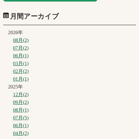
月間アーカイブ
2026年
08月(2)
07月(2)
06月(1)
03月(1)
02月(2)
01月(1)
2025年
12月(2)
09月(2)
08月(1)
07月(5)
06月(1)
04月(2)