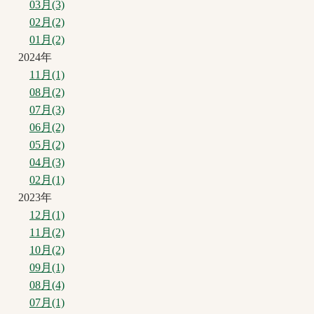
03月(3)
02月(2)
01月(2)
2024年
11月(1)
08月(2)
07月(3)
06月(2)
05月(2)
04月(3)
02月(1)
2023年
12月(1)
11月(2)
10月(2)
09月(1)
08月(4)
07月(1)