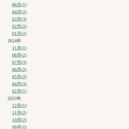
06月(1)
04月(2)
03月(3)
02月(2)
01月(2)
2024年
11月(1)
08月(2)
07月(3)
06月(2)
05月(2)
04月(3)
02月(1)
2023年
12月(1)
11月(2)
10月(2)
09月(1)