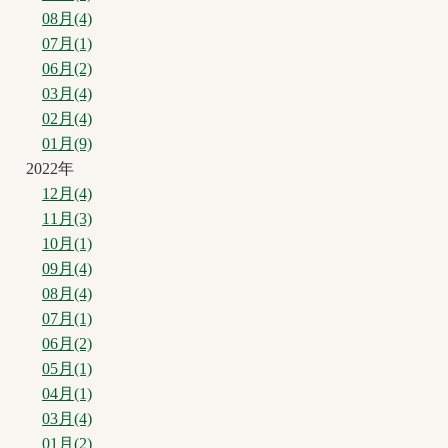
08月(4)
07月(1)
06月(2)
03月(4)
02月(4)
01月(9)
2022年
12月(4)
11月(3)
10月(1)
09月(4)
08月(4)
07月(1)
06月(2)
05月(1)
04月(1)
03月(4)
01月(2)