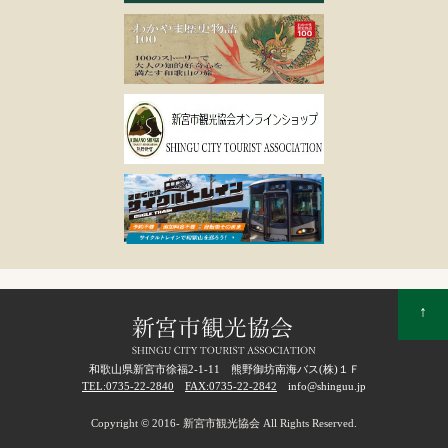
↑
和歌山県新宮市徐福2-1-11 熊野御坊南海バス(株)１Ｆ
TEL:0735-22-2840
FAX:0735-22-2842
info@shinguu.jp
Copyright © 2016- 新宮市観光協会 All Rights Reserved.