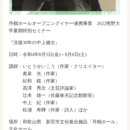
丹鶴ホールオープニングイヤー連携事業 2022熊野大
学夏期特別セミナー
『没後30年の中上健次』
日時：令和4年8月5日(金)～8月6日(土)
講師：いとうせいこう（作家・クリエイター）
奥泉 光（作家）
紀和 鏡（作家）
高澤 秀次（文芸評論家）
辻本 雄一（佐藤春夫記念館館長）
中上 紀（作家）
松浦 寿輝（作家・詩人）ほか
場所：和歌山県 新宮市文化複合施設「丹鶴ホール」
文化ホール