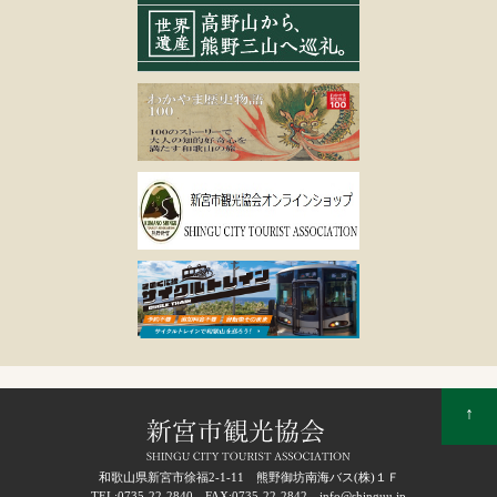
↑
和歌山県新宮市徐福2-1-11 熊野御坊南海バス(株)１Ｆ
TEL:0735-22-2840
FAX:0735-22-2842
info@shinguu.jp