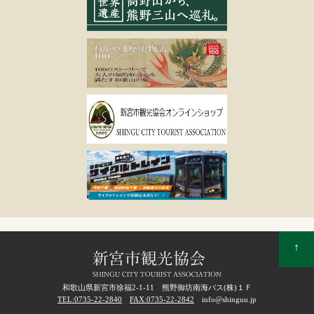
↑
和歌山県新宮市徐福2-1-11 熊野御坊南海バス(株)１Ｆ
TEL:0735-22-2840
FAX:0735-22-2842
info@shinguu.jp