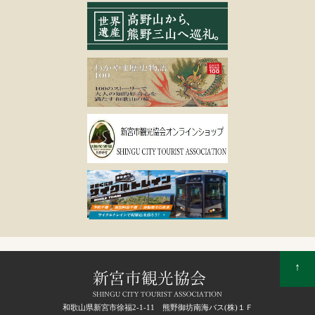
↑
和歌山県新宮市徐福2-1-11 熊野御坊南海バス(株)１Ｆ