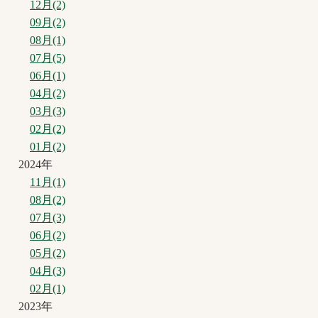
12月(2)
09月(2)
08月(1)
07月(5)
06月(1)
04月(2)
03月(3)
02月(2)
01月(2)
2024年
11月(1)
08月(2)
07月(3)
06月(2)
05月(2)
04月(3)
02月(1)
2023年