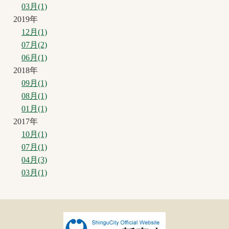
03月(1)
2019年
12月(1)
07月(2)
06月(1)
2018年
09月(1)
08月(1)
01月(1)
2017年
10月(1)
07月(1)
04月(3)
03月(1)