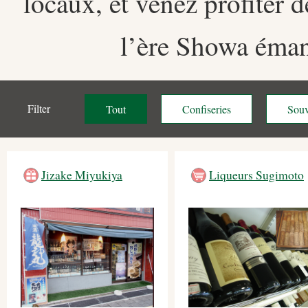
locaux, et venez profiter 
l’ère Showa éman
Filter
Tout
Confiseries
Souv
Jizake Miyukiya
Liqueurs Sugimoto