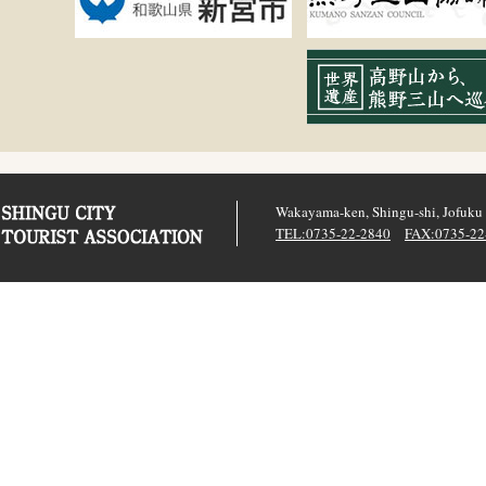
Wakayama-ken, Shingu-shi, Jofuku
TEL:0735-22-2840
FAX:0735-22