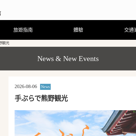
旅遊指南
體驗
交通
野観光
觀光．玩樂•溫泉
住宿
飲食
購物
節慶活動
旅遊諮詢
觀光手冊及地圖(PDF)
行程體驗
跟隨導遊走訪當地街道
熊野曼荼羅圖詳解
穿著浴衣散步去
剉冰真有趣
來到和歌山縣新宮市必嚐的美
熊野古道·參拜道的徒步攻略
食和必玩的戶外活動
(GPS路線導覽)
News & New Events
2026-08-06
News
手ぶらで熊野観光