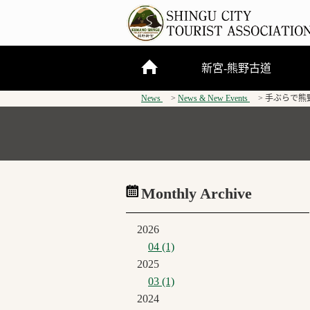
新宮-熊野古道
News
News & New Events
手ぶらで熊
關於新宮市
熊野三山
熊野古道
Monthly Archive
2026
04 (1)
2025
03 (1)
2024