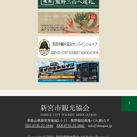
↑
和歌山県新宮市徐福2-1-11 熊野御坊南海バス(株)１Ｆ
TEL:0735-22-2840
FAX:0735-22-2842
info@shinguu.jp
Copyright © 2016- 新宮市観光協会 All Rights Reserved.