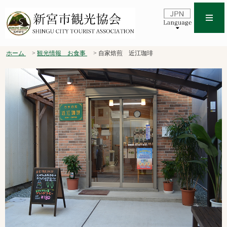
ホーム
観光情報 お食事
自家焙煎 近江珈琲