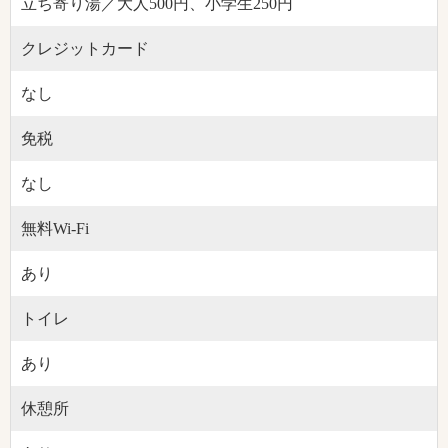
立ち寄り湯／大人500円、小学生250円
クレジットカード
なし
免税
なし
無料Wi-Fi
あり
トイレ
あり
休憩所