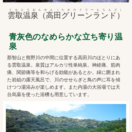
くもとりおんせん（たかだぐりーんらんど）
雲取温泉（高田グリーンランド）
青灰色のなめらかな立ち寄り温
泉
那智山と熊野川の中間に位置する高田川のほとりにあ
る雲取温泉。泉質はアルカリ性単純泉。神経痛、筋肉
痛、関節痛等を和らげる効能があるとか。緑に囲まれ
た岩組の露天風呂で、川のせせらぎと鳥の声に耳を傾
けつつ湯浴みが楽しめます。また内湯の大浴場では天
台烏薬を使った浴槽も用意しています。