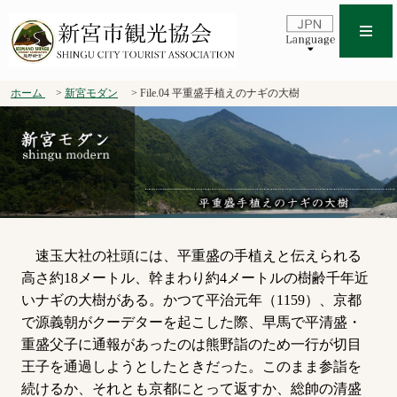
ホーム
新宮モダン
File.04 平重盛手植えのナギの大樹
速玉大社の社頭には、平重盛の手植えと伝えられる
高さ約18メートル、幹まわり約4メートルの樹齢千年近
いナギの大樹がある。かつて平治元年（1159）、京都
で源義朝がクーデターを起こした際、早馬で平清盛・
重盛父子に通報があったのは熊野詣のため一行が切目
王子を通過しようとしたときだった。このまま参詣を
続けるか、それとも京都にとって返すか、総帥の清盛