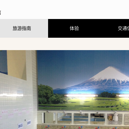
旅游指南
体验
交通
观光、娱乐、温泉
住宿
饮食
购物
节庆活动
旅游咨询
观光手册及地图（PDF）
行程体验
跟随导游走访当地街道
熊野曼茶罗图详解
穿着浴衣散步去
刨冰真有趣
（GPS路线导游）