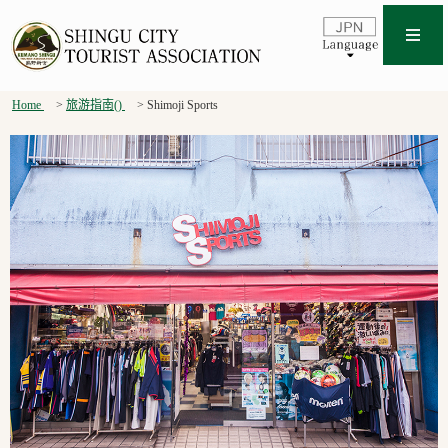
Home
旅游指南()
Shimoji Sports