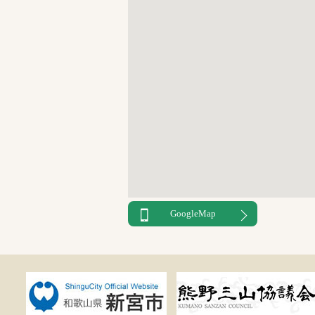
GoogleMap