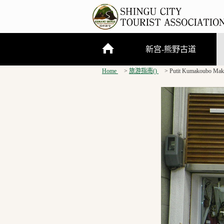
新宫-熊野古道
Home
旅游指南()
Putit Kumakoubo Mak
关于新宫市
熊野三山
熊野古道