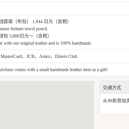
钱提袋（布包） 1,944 日元（含税）
anese fortune towel pouch
包 3,800日元～（含税）
de with our original leather and is 100% handmade.
MasterCard、JCB、Amex、Diners Club
rchase comes with a small handmade leather item as a gift!
交通方式
从JR新宫站