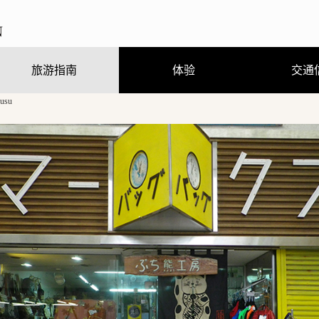
旅游指南
体验
交通
usu
观光、娱乐、温泉
住宿
饮食
购物
节庆活动
旅游咨询
观光手册及地图（PDF）
行程体验
跟随导游走访当地街道
熊野曼茶罗图详解
穿着浴衣散步去
刨冰真有趣
（GPS路线导游）