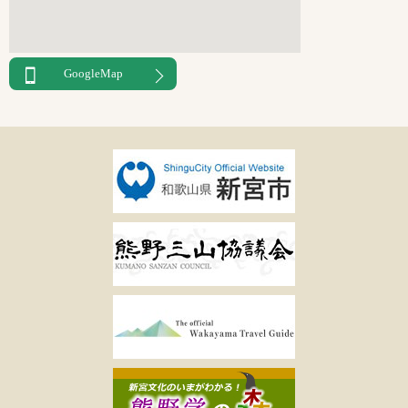
GoogleMap