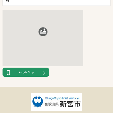
GoogleMap