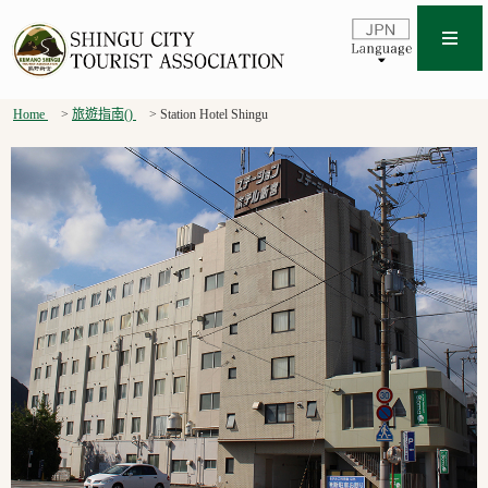
Home
旅遊指南()
Station Hotel Shingu