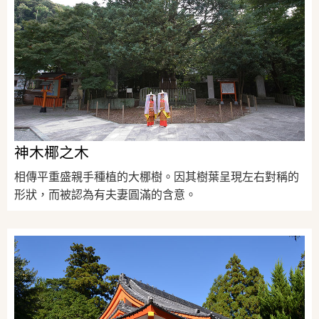
神木椰之木
相傳平重盛親手種植的大梛樹。因其樹葉呈現左右對稱的
形狀，而被認為有夫妻圓滿的含意。