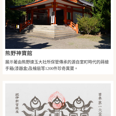
熊野神寶館
展示著由熊野速玉大社所保管傳承的源自室町時代的蒔繪
手箱(漆器盒)及檜扇等1200件珍奇異寶。